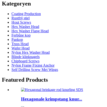
Kategoryen
Coating Production
Rustfrij stiel
Hout Screws
Hex Washer Head
Hex Washer Flang Head
Ferbûne kop
Pankop
Truss Head
Wafer Head
Nylon Hex Washer Head
Blinde klinknagels
Chipboard Screws
Nylon Frame Fixing Anchor
Self Drilling Screw Mei Wings
Featured Products
Hexagonale krimpstang knur...