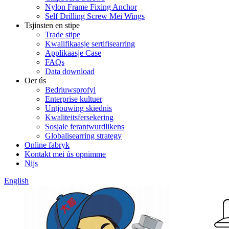
Nylon Frame Fixing Anchor
Self Drilling Screw Mei Wings
Tsjinsten en stipe
Trade stipe
Kwalifikaasje sertifisearring
Applikaasje Case
FAQs
Data download
Oer ús
Bedriuwsprofyl
Enterprise kultuer
Untjouwing skiednis
Kwaliteitsfersekering
Sosjale ferantwurdlikens
Globalisearring strategy
Online fabryk
Kontakt mei ús opnimme
Nijs
English