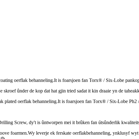
coating oerflak behanneling.It is foarsjoen fan Torx® / Six-Lobe panko
'e skroef ûnder de kop dat hat gjin tried sadat it kin draaie yn de taheak
nk plated oerflak behanneling.It is foarsjoen fan Torx® / Six-Lobe Ph2 
illing Screw, dy't is ûntworpen mei it brûken fan útsûnderlik kwaliteit
ove foarmen.Wy leverje ek ferskate oerflakbehanneling, ynklusyf wyt ga
sfh.