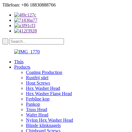
Tillefoan: +86 18830888766
Thús
Products
Coating Production
Rustfrij stiel
Hout Screws
Hex Washer Head
Hex Washer Flang Head
Ferbûne kop
Pankop
Truss Head
Wafer Head
Nylon Hex Washer Head
Blinde klinknagels
Chipboard Screws