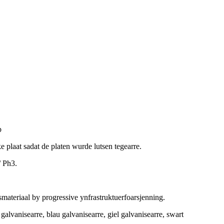
p
ke plaat sadat de platen wurde lutsen tegearre.
/ Ph3.
smateriaal by progressive ynfrastruktuerfoarsjenning.
lvanisearre, blau galvanisearre, giel galvanisearre, swart