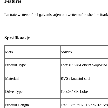
Features
Lustrate wetterstof nei galvanisearjen om wetterstofbrosheid te fo
Spesifikaasje
Merk
Solidex
Produkt Type
orx® / Six-Lobe
Self-
T
Pankop
Materiaal
RVS / koalstof stiel
Drive Type
orx® / Six-Lobe
T
Produkt Length
1/4" 3/8" 7/16" 1/2" 9/16" 5/8