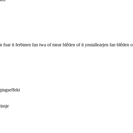
r it ferbinen fan twa of mear blêden of it ynstallearjen fan blêden op
gingseffekt
insje