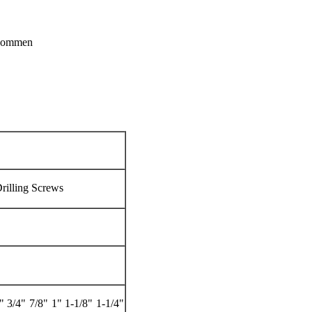
arkommen
Drilling Screws
" 3/4" 7/8" 1" 1-1/8" 1-1/4"