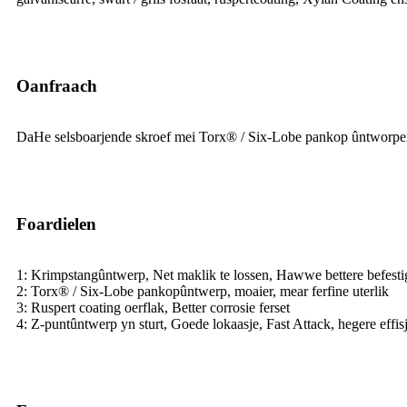
Oanfraach
DaHe selsboarjende skroef mei Torx® / Six-Lobe pankop ûntworpen foa
Foardielen
1: Krimpstangûntwerp, Net maklik te lossen, Hawwe bettere befesti
2: Torx® / Six-Lobe pankopûntwerp, moaier, mear ferfine uterlik
3: Ruspert coating oerflak, Better corrosie ferset
4: Z-puntûntwerp yn sturt, Goede lokaasje, Fast Attack, hegere effisj