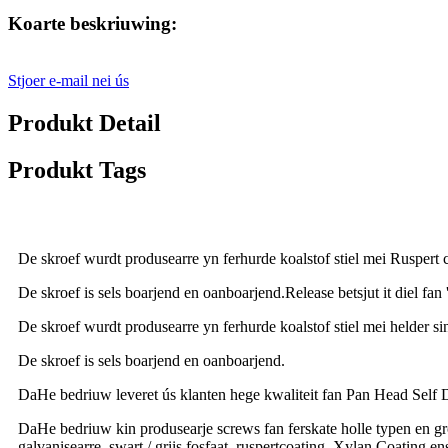
Koarte beskriuwing:
Stjoer e-mail nei ús
Produkt Detail
Produkt Tags
De skroef wurdt produsearre yn ferhurde koalstof stiel mei Ruspert 
De skroef is sels boarjend en oanboarjend.Release betsjut it diel fan 
De skroef wurdt produsearre yn ferhurde koalstof stiel mei helder si
De skroef is sels boarjend en oanboarjend.
DaHe bedriuw leveret ús klanten hege kwaliteit fan Pan Head Self Dr
DaHe bedriuw kin produsearje screws fan ferskate holle typen en gro
galvanisearre, swart / griis fosfaat, ruspertcoating, Xylan Coating en